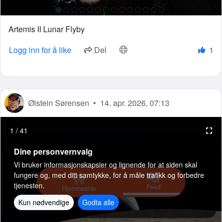
Artemis II Lunar Flyby
1
Logg inn for å like
Del
Øistein Sørensen
•
14. apr. 2026, 07:13
1
/
41
Dine personvernvalg
Vi bruker informasjonskapsler og lignende for at siden skal
fungere og, med ditt samtykke, for å måle trafikk og forbedre
tjenesten.
Feed
Hjemmeside
Kun nødvendige
Godta alle